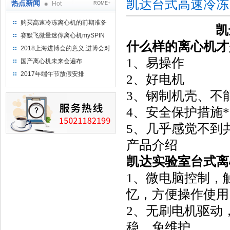
凯达台式高速冷冻
热点新闻
Hot
ROME+
购买高速冷冻离心机的前期准备
凯
工作
赛默飞微量迷你离心机mySPIN
什么样的离心机才
12
2018上海进博会的意义,进博会对
上海的影响有哪些？
1、易操作
国产离心机未来会遍布
2017年端午节放假安排
2、好电机
3、钢制机壳、不
4、安全保护措施*
5、几乎感觉不到
产品介绍
凯达
实验室台式离
1、微电脑控制，
忆，方便操作使用
2、无刷电机驱动
稳，免维护。