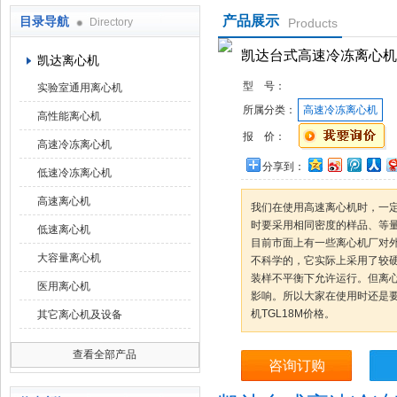
产品展示
目录导航
Directory
Products
上海京工实业有限公司
凯达台式高速冷冻离心机T
凯达离心机
型 号：
实验室通用离心机
所属分类：
高速冷冻离心机
高性能离心机
报 价：
高速冷冻离心机
分享到：
低速冷冻离心机
高速离心机
我们在使用高速离心机时，一
时要采用相同密度的样品、等
低速离心机
目前市面上有一些离心机厂对
大容量离心机
不科学的，它实际上采用了较
装样不平衡下允许运行。但离
医用离心机
影响。所以大家在使用时还是
机TGL18M价格。
其它离心机及设备
查看全部产品
咨询订购