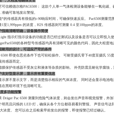
能*，大程度地确保安全
尽可信赖德尔格PAC6500： 这款个人单一气体检测设备能够在一氧化碳
，准确可靠地发出警报。
能*的传感器具有很低的t-90响应时间，可确保快速反应。 Pac6500测量
1至1,999ppm 的浓度，H2S 传感器则可测量 0.4 至100ppm的浓度。
户指南清晰明确，设备操作简便
-Light 指示灯指示设备的功能是否已经过测试以及设备是否可以立即投
rägerPac6500的各种型号传感器均具有清晰可见的颜色代码，因此大程度
固耐用的设计，可适应严苛的条件
ac 6500 即使在恶劣条件下也可轻松操作。 可耐受摄氏零下40度至摄氏 55度的
视传感器而定。
滤膜保护传感器不受灰尘和液体等杂质的影响。 外壳防震且耐化学腐蚀，满足
户友好型显示屏，显示所有重要信息
显示屏不显示文字，而是清楚指示相应的气体浓度。 同时还会显示电池电
值在黑暗环境下也清晰可见。
60度多功能报警
果 Dräger Pac 6500 测量到危险气体浓度，则会发出声音和视觉报警
个明亮且闪烁的 LED 灯，确保从各个方位都容易看到警报。 声音信号达到
z大浓度。 您可以在之后检索早前发出的报警，即使报警已经过确认。