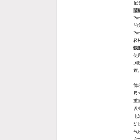
配
节
Pa
的
P
轻
快
使
测
置
德
尺
重
设
电
防
气
空