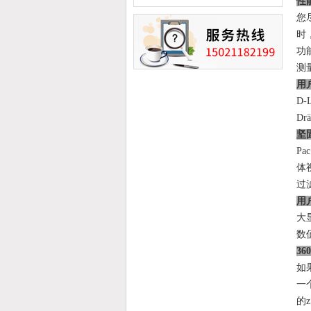
性
您
时
功
测量
用
D
D
坚
P
体
过
用
大
数
3
如
一
的