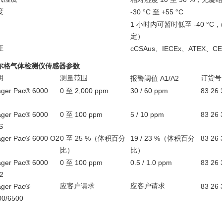
度
-30
C
+55
C
°
至
°
1
-40
C
小时内可暂时低至
°
，
定）
证
cCSAus
IECEx
ATEX
CE
、
、
、
尔格气体检测仪传感器参数
明
测量范围
A1/A2
订货号
报警阈值
äger Pac® 6000
0
2,000 ppm
30 / 60 ppm
83 26 
至
äger Pac® 6000
0
100 ppm
5 / 10 ppm
83 26 
至
S
äger Pac® 6000 O2
0
25 %
19 / 23 %
83 26 
至
（体积百分
（体积百分
比）
比）
äger Pac® 6000
0
100 ppm
0.5 / 1.0 ppm
83 26 
至
2
äger Pac®
应客户请求
应客户请求
83 26 
00/6500