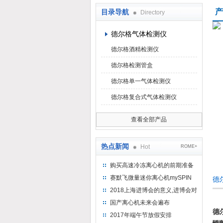
产
目录导航
Directory
上海京工实业有限公司
德尔格气体检测仪
德尔格酒精检测仪
德尔格检测管盒
德尔格单一气体检测仪
德尔格复合式气体检测仪
查看全部产品
热点新闻
Hot
ROME+
购买高速冷冻离心机的前期准备
工作
赛默飞微量迷你离心机mySPIN
德
12
2018上海进博会的意义,进博会对
上海的影响有哪些？
国产离心机未来会遍布
德
2017年端午节放假安排