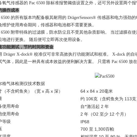
备氧气传感器的 Pac 6500 除标准报警阈值设置之外，还可另外设置两个
约操作成本
c 6500 的所有版本均配备极其耐用的 DrägerSensors® 传感器和电力强劲
免维护使用寿命期间，传感器和电池都不需要更换。
ac 6500 附带特殊的过滤膜，防水防尘且不受其他杂质影响。 当过滤膜
松地进行更换。 随后便可立即再次使用设备。
速功能测试，节约时间和资金
用 Dräger X-dock® 校准仪可非常高效执行功能测试和校准。 X-doc
试气体，因此是一种具有成本效益的便利解决方案。 只需将 Pac 6500
。
尔格气体检测仪技术数据
x
x
64 x 84 x 20
寸（不含鳄鱼夹）（宽
高
深）
毫米
量
106
113
约
克（含鳄鱼夹为
克
备使用寿命
2
自*激活起
年
池使用寿命
2
O2
12
年（
至少
个月）
护等级
IP68
压
700
1,300
至
百帕
气湿度
10
90 %
相对湿度
至
，无凝