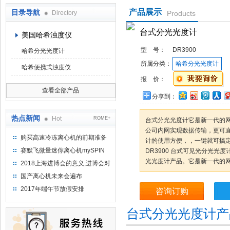
产品展示
目录导航
Directory
Products
上海京工实业有限公司
台式分光光度计
美国哈希浊度仪
型 号：
DR3900
哈希分光光度计
所属分类：
哈希分光光度计
哈希便携式浊度仪
报 价：
查看全部产品
分享到：
热点新闻
Hot
ROME+
台式分光光度计它是新一代的
公司内网实现数据传输，更可
购买高速冷冻离心机的前期准备
计的使用方便，，一键就可搞
工作
赛默飞微量迷你离心机mySPIN
DR3900 台式可见光分光光
12
光光度计产品。它是新一代的
2018上海进博会的意义,进博会对
上海的影响有哪些？
国产离心机未来会遍布
2017年端午节放假安排
咨询订购
台式分光光度计产