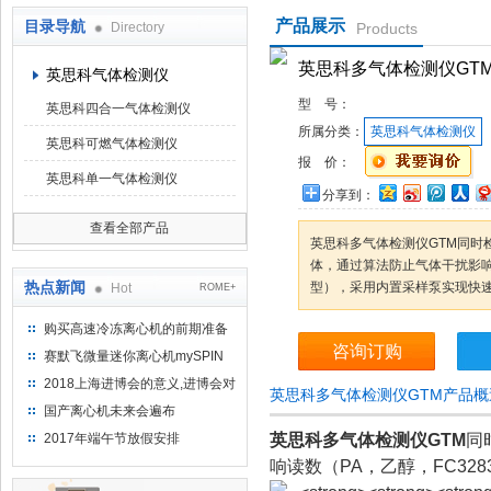
产品展示
目录导航
Directory
Products
上海京工实业有限公司
英思科多气体检测仪GT
英思科气体检测仪
型 号：
英思科四合一气体检测仪
所属分类：
英思科气体检测仪
英思科可燃气体检测仪
报 价：
英思科单一气体检测仪
分享到：
查看全部产品
英思科多气体检测仪GTM同时
体，通过算法防止气体干扰影响读
热点新闻
型），采用内置采样泵实现快
Hot
ROME+
购买高速冷冻离心机的前期准备
咨询订购
工作
赛默飞微量迷你离心机mySPIN
12
2018上海进博会的意义,进博会对
英思科多气体检测仪GTM产品概
上海的影响有哪些？
国产离心机未来会遍布
2017年端午节放假安排
英思科多气体检测仪GTM
同
响读数（PA，乙醇，FC3