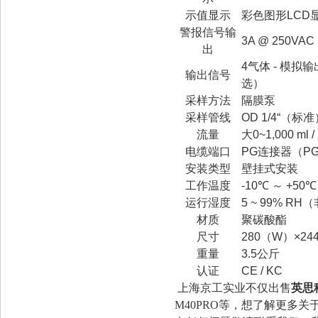
示值显示
彩色图形LC
警报信号输
3A @ 250V
出
4气体 - 模拟输
输出信号
选）
采样方法
隔膜泵
采样管线
OD 1/4“（标
流量
大0~1,000 ml 
电缆端口
PG连接器（PG
安装类型
壁挂式安装
工作温度
-10℃ ～ +50℃
运行湿度
5 ~ 99% R
材质
聚碳酸酯
尺寸
280（W）×24
重量
3.5公斤
认证
CE / KC
上海京工实业不仅出售
英思
M40PRO等，想了解更多