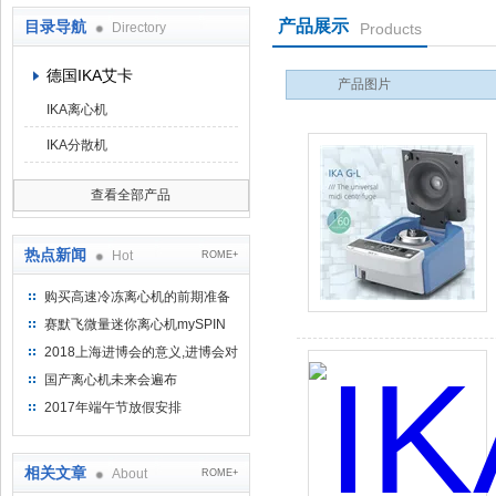
产品展示
目录导航
Directory
Products
上海京工实业有限公司
德国IKA艾卡
产品图片
IKA离心机
IKA分散机
查看全部产品
热点新闻
Hot
ROME+
购买高速冷冻离心机的前期准备
工作
赛默飞微量迷你离心机mySPIN
12
2018上海进博会的意义,进博会对
上海的影响有哪些？
国产离心机未来会遍布
2017年端午节放假安排
相关文章
About
ROME+