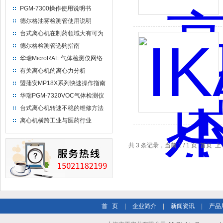
PGM-7300操作使用说明书
德尔格油雾检测管使用说明
台式离心机在制药领域大有可为
德尔格检测管选购指南
华瑞MicroRAE 气体检测仪网络
设置
有关离心机的离心力分析
盟蒲安MP18X系列快速操作指南
华瑞PGM-7320VOC气体检测仪
数据下载计算机简介
台式离心机转速不稳的维修方法
离心机横跨工业与医药行业
共 3 条记录，当前 1 / 1 页 首
首 页
|
企业简介
|
新闻资讯
|
产品