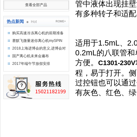
管中液体出现挂壁
查看全部产品
有多种转子和适配
热点新闻
Hot
ROME+
购买高速冷冻离心机的前期准备
工作
赛默飞微量迷你离心机mySPIN
适用于1.5mL、2
12
2018上海进博会的意义,进博会对
0.2mL的八联
上海的影响有哪些？
国产离心机未来会遍布
方便。
C1301-23
2017年端午节放假安排
程，易于打开。侧
过控钮也可以通过
有灰色、红色、绿