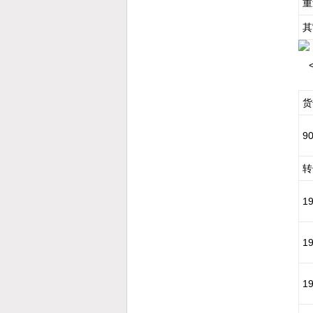
重
其
货
9
转
1
1
1