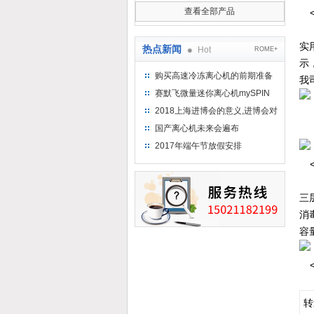
查看全部产品
实
热点新闻
Hot
ROME+
示
购买高速冷冻离心机的前期准备
我
工作
赛默飞微量迷你离心机mySPIN
12
2018上海进博会的意义,进博会对
上海的影响有哪些？
国产离心机未来会遍布
2017年端午节放假安排
三
消
容量
转