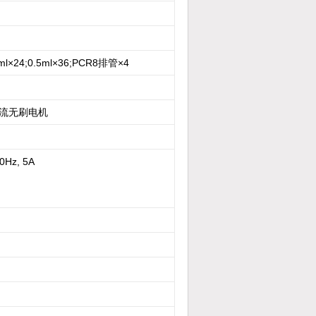
 2ml×24;0.5ml×36;PCR8排管×4
流无刷电机
0Hz, 5A