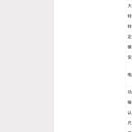
大
转
转
定
驱
安
电
功
噪
认
尺