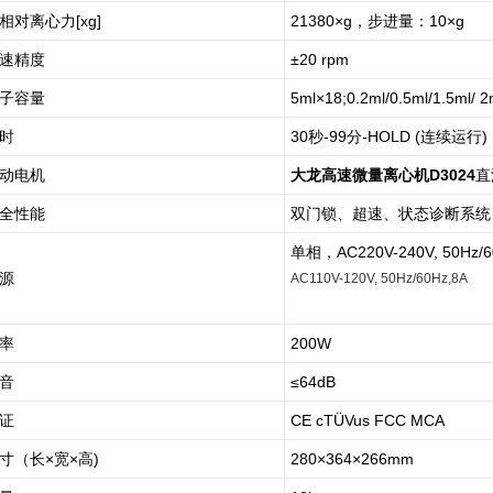
相对离心力[xg]
21380×g，步进量：10×g
速精度
±20 rpm
子容量
5ml×18;0.2ml/0.5ml/1.5ml/
时
30秒-99分-HOLD (连续运行)
动电机
大龙高速微量离心机D3024
直
全性能
双门锁、超速、状态诊断系统
单相，AC220V-240V, 50Hz/6
源
AC110V-120V, 50Hz/60Hz,8A
率
200W
音
≤64dB
证
CE cTÜVus FCC MCA
寸（长×宽×高)
280×364×266mm