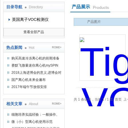
产品展示
目录导航
Directory
Products
上海京工实业有限公司
英国离子VOC检测仪
产品图片
查看全部产品
热点新闻
Hot
ROME+
购买高速冷冻离心机的前期准备
工作
赛默飞微量迷你离心机mySPIN
12
2018上海进博会的意义,进博会对
上海的影响有哪些？
国产离心机未来会遍布
2017年端午节放假安排
共 1 条记录，当前 1 / 1 页 首
相关文章
About
ROME+
细胞培养实战经验：一般操作、
离心、复苏、换液、洗细胞、消
微（小）型离心机使用示范
化、传代