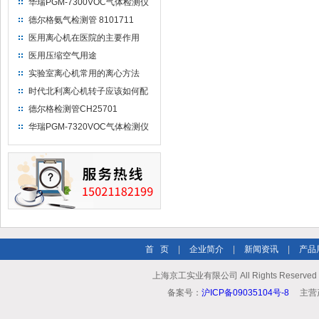
华瑞PGM-7300VOC气体检测仪
浏览编程模式菜单
德尔格氨气检测管 8101711
医用离心机在医院的主要作用
医用压缩空气用途
实验室离心机常用的离心方法
时代北利离心机转子应该如何配
平？
德尔格检测管CH25701
华瑞PGM-7320VOC气体检测仪
如何开机调零和设置仪器ID
首 页
|
企业简介
|
新闻资讯
|
产品
上海京工实业有限公司 All Rights Reserv
备案号：
沪ICP备09035104号-8
主营