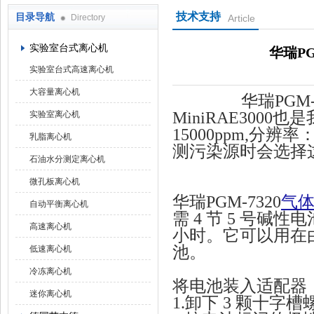
技术支持
目录导航
Directory
Article
上海京工实业有限公司
实验室台式离心机
华瑞P
实验室台式高速离心机
大容量离心机
华瑞PGM
MiniRAE3000
实验室离心机
15000ppm,分辨
乳脂离心机
测污染源时会选择
石油水分测定离心机
微孔板离心机
华瑞PGM-7320
气
自动平衡离心机
需 4 节 5 号碱
高速离心机
小时。它可以用在
池。
低速离心机
冷冻离心机
将电池装入适配器
迷你离心机
1.卸下 3 颗十字