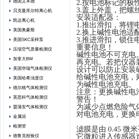
德国艾本德
2.按电池标记的极性(
3.盖上外盖，把螺
贝克曼库尔特离心机
安装适配器：
凯达离心机
1.推出滑扣，将锂
美国奥豪斯
2.换上碱性电池适
3.推进滑扣，锁住
美国SKC采样泵
重要信息！
压缩空气质量检测仪
碱性电池不可充电
加拿大BW
再充电。若把仪器
设计可以防止安装
美国华瑞气体检测仪
给碱性电池充电，则显示
美国哈希浊度仪
为碱性电池充电。
德尔格气体检测仪
注意：更换碱性电
英思科气体检测仪
警
告！
为减少点燃危险气
盟蒲安气体检测仪
对电池充电，更换
金属浴
检测管
滤膜是由 0.45 微
它微粒进入传感器
德鲁克校验仪