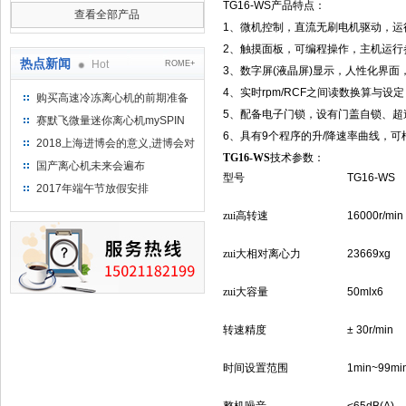
TG16-WS产品特点：
查看全部产品
1
、微机控制，直流无刷电机驱动，运
2
、触摸面板，可编程操作，主机运行
热点新闻
Hot
ROME+
3
、数字屏
(
液晶屏
)
显示，人性化界面
4
、实时
rpm/RCF
之间读数换算与设定
购买高速冷冻离心机的前期准备
5
、配备电子门锁，设有门盖自锁、超
工作
赛默飞微量迷你离心机mySPIN
6
、具有
9
个程序的升
/
降速率曲线，可
12
2018上海进博会的意义,进博会对
TG16-WS
技术参数：
上海的影响有哪些？
国产离心机未来会遍布
型号
TG16-WS
2017年端午节放假安排
zui高转速
16000r/min
zui大相对离心力
23669xg
zui大容量
50mlx6
转速精度
± 30r/min
时间设置范围
1min~99mi