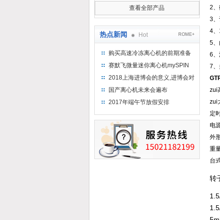
2
查看全部产品
3
4
热点新闻
Hot
ROME+
5
购买高速冷冻离心机的前期准备
6
工作
赛默飞微量迷你离心机mySPIN
7
12
2018上海进博会的意义,进博会对
GT
上海的影响有哪些？
国产离心机未来会遍布
zu
zu
2017年端午节放假安排
定时
电源
外形
重
台式
转
1.
1.
5m