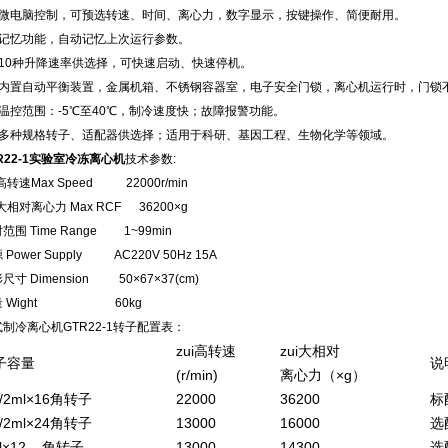
、微电脑控制，可预选转速、时间、离心力，数字显示，按键操作、简便耐用。
、记忆功能，自动记忆上次运行参数。
、10种升降速率供选择，可快速启动、快速停机。
、内置自动平衡装置，金属机箱、不锈钢容器室，电子安全门锁，离心机运行时，门锁
、温控范围：-5℃至40℃，制冷速度快；故障报警功能。
、多种规格转子、适配器供选择；适用于科研、基因工程、生物化学等领域。
R22-1实验室冷冻离心机
技术参数:
i高转速Max Speed 22000r/min
i大相对离心力 Max RCF 36200×g
范围 Time Range 1~99min
 Power Supply AC220V 50Hz 15A
尺寸 Dimension 50×67×37(cm)
量 Wight 60kg
制冷离心机GTR22-1转子配置表：
zui高转速
zui大相对
子容量
说
(r/min)
离心力（×g）
5/2ml×16角转子
22000
36200
标
5/2ml×24角转子
13000
16000
选
l×12 角转子
13000
14300
选