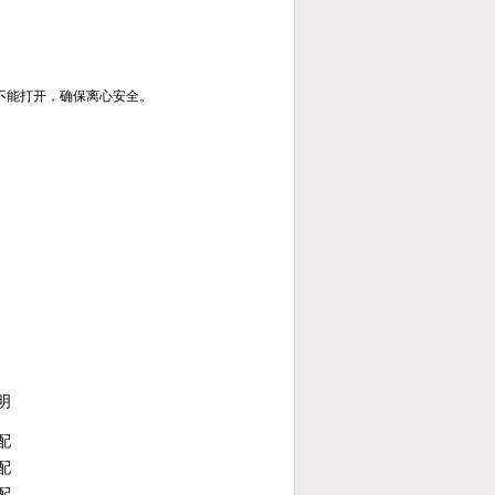
不能打开，确保离心安全。
明
配
配
配