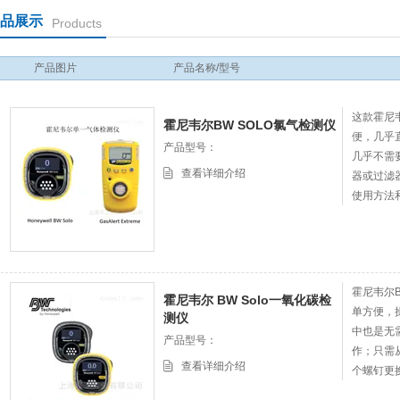
品展示
Products
产品图片
产品名称/型号
这款霍尼韦
霍尼韦尔BW SOLO氯气检测仪
便，几乎
产品型号：
几乎不需
查看详细介绍
器或过滤
使用方法
成本，是
霍尼韦尔B
霍尼韦尔 BW Solo一氧化碳检
单方便，
测仪
中也是无
产品型号：
作；只需
查看详细介绍
个螺钉更
仅精度高