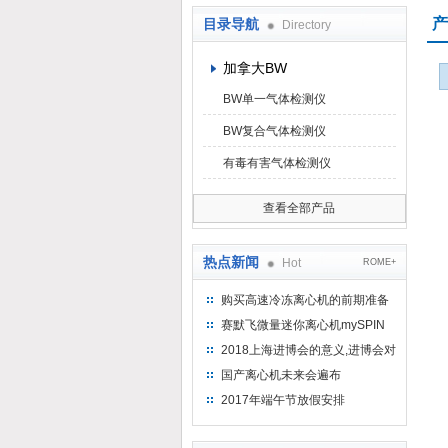
产
目录导航
Directory
上海京工实业有限公司
加拿大BW
BW单一气体检测仪
BW复合气体检测仪
有毒有害气体检测仪
查看全部产品
热点新闻
Hot
ROME+
购买高速冷冻离心机的前期准备
工作
赛默飞微量迷你离心机mySPIN
12
2018上海进博会的意义,进博会对
上海的影响有哪些？
国产离心机未来会遍布
2017年端午节放假安排