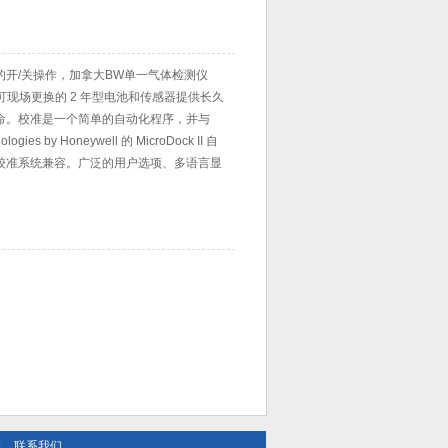
果准确可靠。
的开/关操作，加拿大BW单一气体检测仪
可现场更换的 2 年型电池和传感器提供长久
命。校准是一个简单的自动化程序，并与
logies by Honeywell 的 MicroDock II 自
校准系统兼容。广泛的用户选项、多语言显
功能使 GasAlert Extreme 成为许多应
解决方案。
|
联系我们