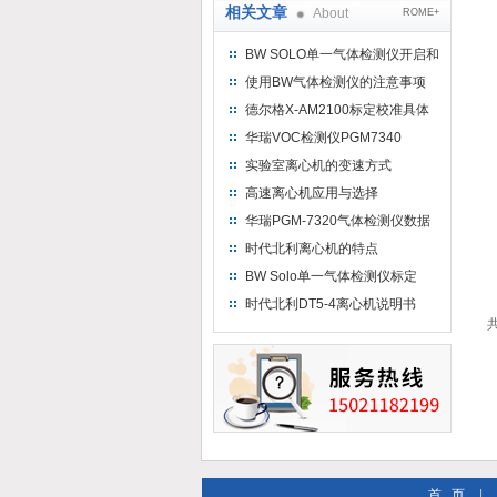
相关文章
About
ROME+
BW SOLO单一气体检测仪开启和
关闭
使用BW气体检测仪的注意事项
德尔格X-AM2100标定校准具体
操作手册
华瑞VOC检测仪PGM7340
PGM7300 PGM720存在差异
实验室离心机的变速方式
高速离心机应用与选择
华瑞PGM-7320气体检测仪数据
采集和清除简介
时代北利离心机的特点
BW Solo单一气体检测仪标定
时代北利DT5-4离心机说明书
共
首 页
|