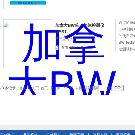
快检测结
通过简单
加拿大BW单一气体检测仪
GAX利用
GAXT
的使用寿
产品型号：
BW Techno
查看详细介绍
动测试和
示和数据记录
用的理想
 3 条记录，当前 1 / 1 页 首页 上一页 下一页 末页 跳转到第
页
企业简介
|
新闻资讯
|
产品展示
|
技术支持
|
资料下载
|
在线咨询