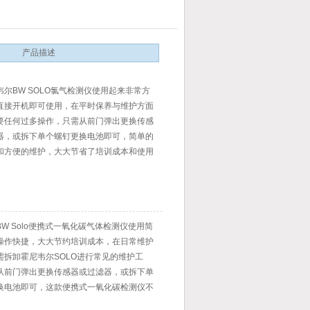
产品描述
尔BW SOLO氯气检测仪使用起来非常方
直接开机即可使用，在平时保养与维护方面
要任何过多操作，只需从前门弹出更换传感
器，或拆下单个螺钉更换电池即可，简单的
和方便的维护，大大节省了培训成本和使用
一款性价比非常高的氯气检测仪。
W Solo便携式一氧化碳气体检测仪使用简
操作快捷，大大节约培训成本，在日常维护
需拆卸霍尼韦尔SOLO进行常见的维护工
从前门弹出更换传感器或过滤器，或拆下单
换电池即可，这款便携式一氧化碳检测仪不
、成本低，而且工作温度范围宽， 响应速度