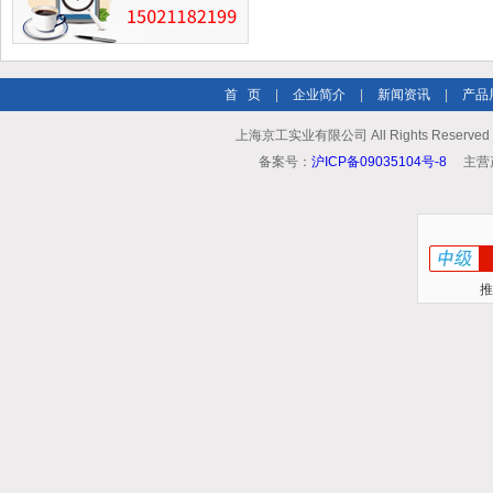
首 页
|
企业简介
|
新闻资讯
|
产品
上海京工实业有限公司 All Rights Reserv
备案号：
沪ICP备09035104号-8
主营
推