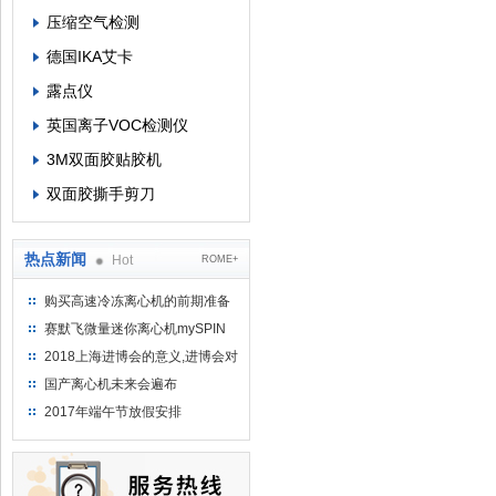
压缩空气检测
德国IKA艾卡
露点仪
英国离子VOC检测仪
3M双面胶贴胶机
双面胶撕手剪刀
热点新闻
Hot
ROME+
购买高速冷冻离心机的前期准备
工作
赛默飞微量迷你离心机mySPIN
12
2018上海进博会的意义,进博会对
上海的影响有哪些？
国产离心机未来会遍布
2017年端午节放假安排