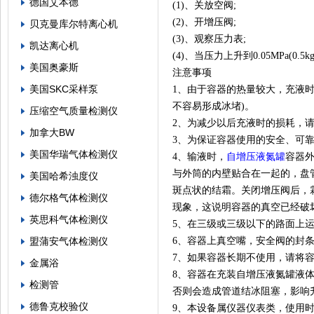
德国艾本德
(1)、关放空阀;
(2)、开增压阀;
贝克曼库尔特离心机
(3)、观察压力表;
凯达离心机
(4)、当压力上升到0.05MPa(0
美国奥豪斯
注意事项
美国SKC采样泵
1、由于容器的热量较大，充液时
不容易形成冰堵)。
压缩空气质量检测仪
2、为减少以后充液时的损耗，
加拿大BW
3、为保证容器使用的安全、可
美国华瑞气体检测仪
4、输液时，
自增压液氮罐
容器
与外筒的内壁贴合在一起的，盘
美国哈希浊度仪
斑点状的结霜。关闭增压阀后，
德尔格气体检测仪
现象，这说明容器的真空已经破
英思科气体检测仪
5、在三级或三级以下的路面上运
盟蒲安气体检测仪
6、容器上真空嘴，安全阀的封
7、如果容器长期不使用，请将
金属浴
8、容器在充装自增压液氮罐液
检测管
否则会造成管道结冰阻塞，影响
德鲁克校验仪
9、本设备属仪器仪表类，使用