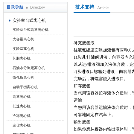
技术支持
目录导航
Directory
Article
上海京工实业有限公司
实验室台式离心机
实验室台式高速离心机
大容量离心机
补充液氮液
实验室离心机
往液氮罐里面添加液氮有两种方
1)从进/排液阀进液，向容器内
乳脂离心机
以从进/排液阀加入液体介质，充
石油水分测定离心机
2)从进液口螺塞处进液，向容
微孔板离心机
完毕后，将螺塞旋入进液口。
贮存液氮
自动平衡离心机
当您用该容器贮存液体介质时，
高速离心机
运输
低速离心机
当您用该容器运输液体介质时，
可靠地固定在汽车上。
冷冻离心机
输出液氮
迷你离心机
如果你想从容器内输出液体时，