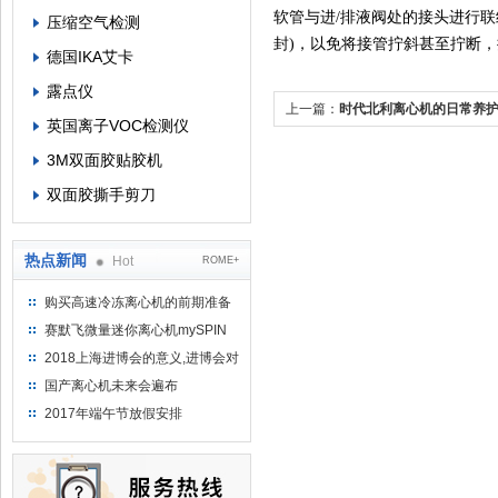
软管与进/排液阀处的接头进行
压缩空气检测
封)，以免将接管拧斜甚至拧断
德国IKA艾卡
露点仪
上一篇：
时代北利离心机的日常养
英国离子VOC检测仪
3M双面胶贴胶机
双面胶撕手剪刀
热点新闻
Hot
ROME+
购买高速冷冻离心机的前期准备
工作
赛默飞微量迷你离心机mySPIN
12
2018上海进博会的意义,进博会对
上海的影响有哪些？
国产离心机未来会遍布
2017年端午节放假安排