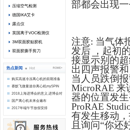
部都会出现一
压缩空气检测
德国IKA艾卡
露点仪
英国离子VOC检测仪
注意: 当气
3M双面胶贴胶机
发后 ，起初
双面胶撕手剪刀
接显示
别的超
出四声报警和
热点新闻
Hot
ROME+
当人员跌倒报
购买高速冷冻离心机的前期准备
工作
MicroRA
赛默飞微量迷你离心机mySPIN
12
2018上海进博会的意义,进博会对
器的位置发生
上海的影响有哪些？
国产离心机未来会遍布
ProRAE S
2017年端午节放假安排
有发生移动，
且询问“你还好