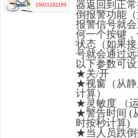
器返回到正常操
倒报警功能（
报警信号就会
何一个按键，
状态（如果接
号就会通过远
以下参数可设
★关/开
★
视窗（从静
计算）
★
灵敏度 （
★
警告时间 
时按秒计算)
★
当人员跌倒