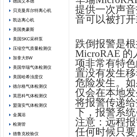
德国艾本德
提供一次声音
贝克曼库尔特离心机
音可以被打开
凯达离心机
美国奥豪斯
美国SKC采样泵
跌倒报警是根
压缩空气质量检测仪
MicroRA
加拿大BW
项非常有特色
美国华瑞气体检测仪
置没有发生移
美国哈希浊度仪
危险发生。如果
德尔格气体检测仪
仅会在本地发
英思科气体检测仪
将报警传递给
盟蒲安气体检测仪
下，报警系统
金属浴
注意：远程报
检测管
任何时候只要
德鲁克校验仪