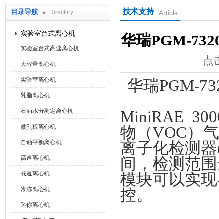
技术支持
目录导航
Directory
Article
上海京工实业有限公司
实验室台式离心机
华瑞PGM-7
实验室台式高速离心机
点击
大容量离心机
实验室离心机
华瑞PGM-
乳脂离心机
石油水分测定离心机
MiniRAE
微孔板离心机
物（VOC）
自动平衡离心机
离子化检测器
高速离心机
间，检测范围达
低速离心机
模块可以实现
冷冻离心机
控。
迷你离心机