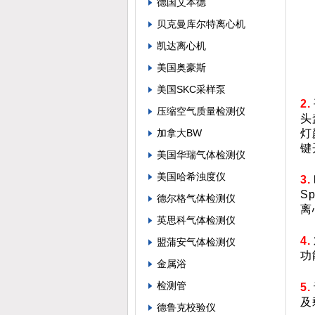
德国艾本德
贝克曼库尔特离心机
凯达离心机
美国奥豪斯
美国SKC采样泵
2.
压缩空气质量检测仪
头
加拿大BW
灯
键
美国华瑞气体检测仪
美国哈希浊度仪
3.
S
德尔格气体检测仪
离
英思科气体检测仪
4.
盟蒲安气体检测仪
功
金属浴
检测管
5.
及
德鲁克校验仪