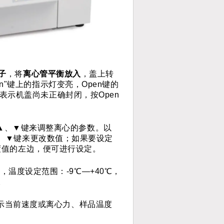
子
，
将
离心管平衡放入
，盖上转
n"键上的指示灯变亮，
Open键的
d"，表示机盖尚未正确封闭，按Open
键和▲、▼键来调整离心的参数。以
▲、▼键来更改数值；如果要设定
速度值的左边，便可进行设定。
，温度设定范围：-9℃—+40℃，
。
显示当前速度或离心力、样品温度