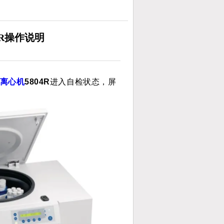
4R操作说明
离心机
5804R
进入自检状态，屏