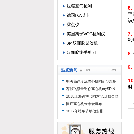
压缩空气检测
6.
至
德国IKA艾卡
识
露点仪
英国离子VOC检测仪
7.
秒
3M双面胶贴胶机
双面胶撕手剪刀
8.
9.
热点新闻
Hot
ROME+
10
购买高速冷冻离心机的前期准备
时
工作
赛默飞微量迷你离心机mySPIN
12
2018上海进博会的意义,进博会对
上海的影响有哪些？
国产离心机未来会遍布
2017年端午节放假安排