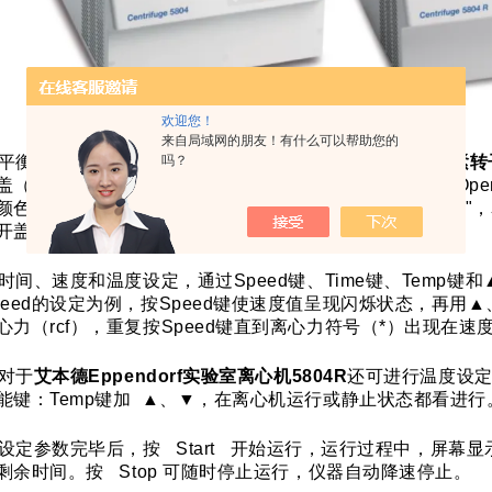
欢迎您！
来自局域网的朋友！有什么可以帮助您的
吗？
平衡装载样品，用所配的六角扳手按顺时针方向
拧紧固定紧转
盖（大转头的盖子应该旋紧），正确关上离心机盖子，使“Ope
颜色会变为蓝色。假如屏幕显示“Press Open"或“Close Li
开盖并将机盖再次关紧即可。
时间、速度和温度设定，通过Speed键、Time键、Temp
peed的设定为例，按Speed键使速度值呈现闪烁状态，再用
心力（rcf），重复按Speed键直到离心力符号（*）出现在
对于
艾本德Eppendorf实验室离心机5804R
还可进行温度设定
能键：Temp键加 ▲、▼，在离心机运行或静止状态都看进行
设定参数完毕后，按 Start 开始运行，运行过程中，屏幕
剩余时间。按 Stop 可随时停止运行，仪器自动降速停止。