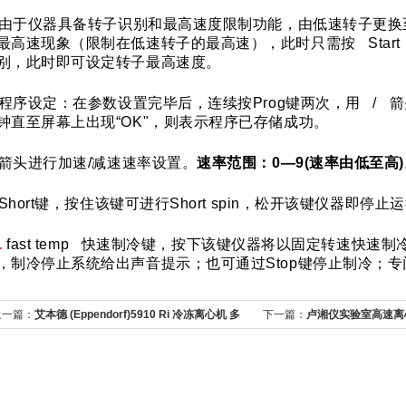
由于仪器具备转子识别和最高速度限制功能，由低速转子更换
最高速现象（限制在低速转子的最高速），此时只需按 Star
别，此时即可设定转子最高速度。
程序设定：在参数设置完毕后，连续按Prog键两次，用 / 箭
钟直至屏幕上出现“OK"，则表示程序已存储成功。
箭头进行加速/减速速率设置。
速率范围：0—9(速率由低至高)
Short键，按住该键可进行Short spin，松开该键仪器即停止
.
fast temp 快速制冷键，按下该键仪器将以固定转速快
，制冷停止系统给出声音提示；也可通过Stop键停止制冷；
上一篇：
艾本德 (Eppendorf)5910 Ri 冷冻离心机 多
下一篇：
卢湘仪实验室高速离心
功能易用
及处理方法