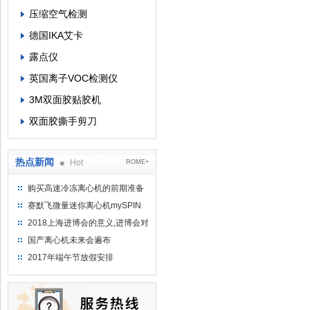
压缩空气检测
德国IKA艾卡
露点仪
英国离子VOC检测仪
3M双面胶贴胶机
双面胶撕手剪刀
热点新闻
Hot
ROME+
购买高速冷冻离心机的前期准备
工作
赛默飞微量迷你离心机mySPIN
12
2018上海进博会的意义,进博会对
上海的影响有哪些？
国产离心机未来会遍布
2017年端午节放假安排