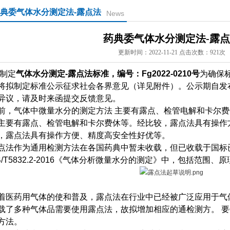
典委气体水分测定法-露点法
News
药典委气体水分测定法-露
更新时间：2022-11-21 点击次数：921次
制定
气体水分测定-露点法标准，编号：Fg2022-0210号
为确保
将拟制定标准公示征求社会各界意见（详见附件）。公示期自发
异议，请及时来函提交反馈意见。
前，气体中微量水分的测定方法 主要有露点、检管电解和卡尔
主要有露点、检管电解和卡尔费休等。经比较，露点法具有操作
，露点法具有操作方便、精度高安全性好优等。
点法作为通用检测方法在各国药典中暂未收载，但已收载于国标
B/T5832.2-2016《气体分析微量水分的测定》中，包括范围
着医药用气体的使和普及，露点法在行业中已经被广泛应用于气
载了多种气体品需要使用露点法，故拟增加相应的通检测方。 
方法。