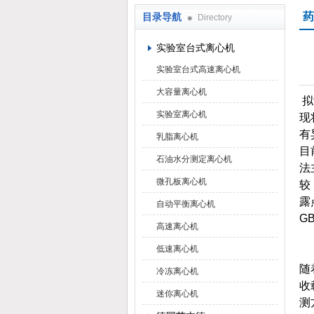
药
目录导航
Directory
上海京工实业有限公司
实验室台式离心机
实验室台式高速离心机
大容量离心机
拟
实验室离心机
现
有
乳脂离心机
目
石油水分测定离心机
法
微孔板离心机
较
露
自动平衡离心机
G
高速离心机
低速离心机
随
冷冻离心机
收
迷你离心机
测