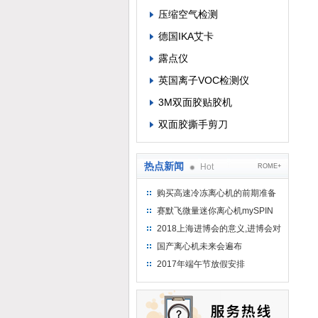
压缩空气检测
德国IKA艾卡
露点仪
英国离子VOC检测仪
3M双面胶贴胶机
双面胶撕手剪刀
热点新闻
Hot
ROME+
购买高速冷冻离心机的前期准备
工作
赛默飞微量迷你离心机mySPIN
12
2018上海进博会的意义,进博会对
上海的影响有哪些？
国产离心机未来会遍布
2017年端午节放假安排