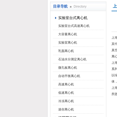
上
目录导航
Directory
上海京工实业有限公司
实验室台式离心机
实验室台式高速离心机
大容量离心机
上
实验室离心机
其
真
乳脂离心机
离
石油水分测定离心机
上
微孔板离心机
系
以
自动平衡离心机
体
高速离心机
上
低速离心机
所
冷冻离心机
迷你离心机