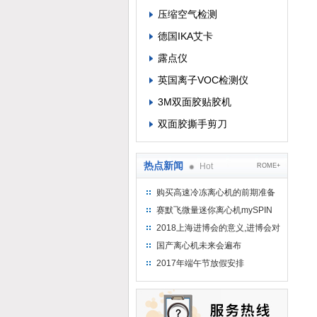
压缩空气检测
德国IKA艾卡
露点仪
英国离子VOC检测仪
3M双面胶贴胶机
双面胶撕手剪刀
热点新闻
Hot
ROME+
购买高速冷冻离心机的前期准备
工作
赛默飞微量迷你离心机mySPIN
12
2018上海进博会的意义,进博会对
上海的影响有哪些？
国产离心机未来会遍布
2017年端午节放假安排