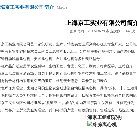
海京工实业有限公司简介
News
上海京工实业有限公司简
更新时间：2017-08-29 点击次数：1643次
海京工实业有限公司是一家集研发、生产、销售实验室系列离心机的专业厂家。公司地
中拥有专业职称的技术员工占员工总数的1/3以上。公司的主要产品包含：高速离心机
空管自动脱盖离心机，美容离心机，石油离心机等多种规格型号。
心机产品广泛应用于农业科学、生物工程、食品、化工、制药、临床医学、血站血库、
海京工以质量立足市场，致力于提升国产离心机行业的技术和加工水准。视产品质量为
列角转子材料均采用航空级的锻铝，杜绝安全隐患，延长了使用寿命。
绿色环保为理念，比如公司的生物安全过滤型自动脱帽离心机，具有*的初、中、过滤
，保护操作人员和环境的安全，良好的密闭性设计，低噪音水平和低能耗符合国家的绿
海京工实业有限公司将继续以“质量至上，诚信为本为发展宗旨；以没有，只有更好为
急，想客户之所想为服务理念。我们将以的产品；细致的售前、售后服务，热忱的为广
上海京工组织架构