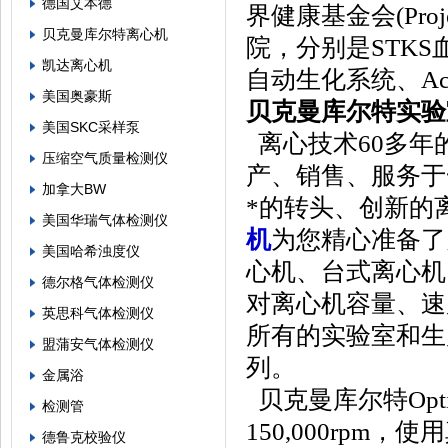
德国艾本德
界健康基金会(Pro
贝克曼库尔特离心机
院，分别是STKS血
凯达离心机
自动生化系统、Ac
美国奥豪斯
贝克曼库尔特实验
美国SKC采样泵
离心技术60多年
压缩空气质量检测仪
产、销售、服务于
加拿大BW
*的转头、创新的
美国华瑞气体检测仪
机
为您精心准备了
美国哈希浊度仪
心机、台式离心机
德尔格气体检测仪
对离心机容量、速
英思科气体检测仪
所有的实验室和生产
盟蒲安气体检测仪
列。
金属浴
贝克曼库尔特Opt
检测管
150,000rp
德鲁克校验仪