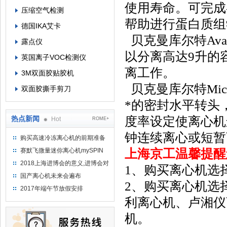
使用寿命。可完成
压缩空气检测
帮助进行蛋白质组
德国IKA艾卡
贝克曼库尔特Ava
露点仪
以分离高达9升的容
英国离子VOC检测仪
离工作。
3M双面胶贴胶机
贝克曼库尔特Micr
双面胶撕手剪刀
*的密封水平转头
度率设定使离心机
热点新闻
Hot
ROME+
钟连续离心或短暂
购买高速冷冻离心机的前期准备
工作
上海京工温馨提醒
赛默飞微量迷你离心机mySPIN
12
2018上海进博会的意义,进博会对
1、购买离心机选
上海的影响有哪些？
国产离心机未来会遍布
2、购买离心机选
2017年端午节放假安排
利离心机、卢湘仪
机。