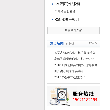
3M双面胶贴胶机
手动输出贴胶机
双面胶撕手剪刀
查看全部产品
热点新闻
Hot
ROME+
购买高速冷冻离心机的前期准备
工作
赛默飞微量迷你离心机mySPIN
12
2018上海进博会的意义,进博会对
上海的影响有哪些？
国产离心机未来会遍布
2017年端午节放假安排