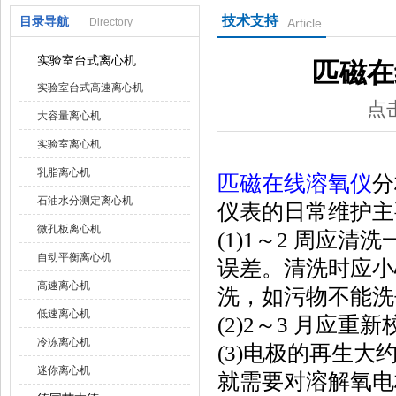
技术支持
目录导航
Directory
Article
上海京工实业有限公司
实验室台式离心机
匹磁在
实验室台式高速离心机
点击
大容量离心机
实验室离心机
乳脂离心机
匹磁在线溶氧仪
分
石油水分测定离心机
仪表的日常维护主
微孔板离心机
(1)1～2 周应
自动平衡离心机
误差。清洗时应小
高速离心机
洗，如污物不能洗
低速离心机
(2)2～3 月应
冷冻离心机
(3)电极的再生
迷你离心机
就需要对溶解氧电