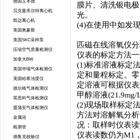
德国艾本德
膜片、清洗银电极
贝克曼库尔特离心机
光。
凯达离心机
(4)在使用中如
美国奥豪斯
美国SKC采样泵
匹磁在线溶氧仪分
压缩空气质量检测仪
仪表的标定方法一
加拿大BW
(1)标准溶液标
美国华瑞气体检测仪
定和量程标定。零点
美国哈希浊度仪
定溶液可根据仪表测量
德尔格气体检测仪
甲醇溶液(21.9mg/
英思科气体检测仪
(2)现场取样标定法(
盟蒲安气体检测仪
方法对溶解氧分析
金属浴
况：取样时仪表读
检测管
仪表读数仍为M1
德鲁克校验仪