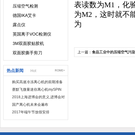
表读数为M1，化
压缩空气检测
为M2，这时就不
德国IKA艾卡
为
露点仪
英国离子VOC检测仪
3M双面胶贴胶机
上一篇：
食品工业中的压缩空气污
双面胶撕手剪刀
热点新闻
Hot
ROME+
购买高速冷冻离心机的前期准备
工作
赛默飞微量迷你离心机mySPIN
12
2018上海进博会的意义,进博会对
上海的影响有哪些？
国产离心机未来会遍布
2017年端午节放假安排