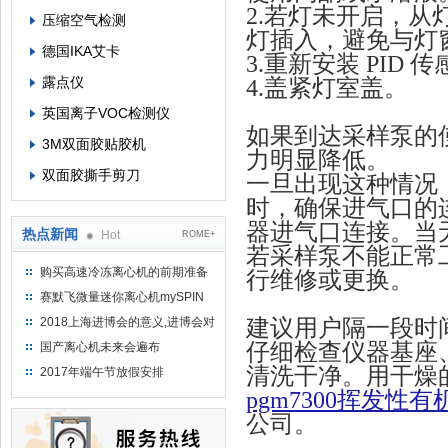
2.
若灯未开启，从灯
压缩空气检测
灯插入，避免与灯
德国IKA艾卡
3.
重新安装 PID 
露点仪
4.
盖紧灯室盖。
英国离子VOC检测仪
如果到达采样泵的
3M双面胶贴胶机
力明显降低。
双面胶撕手剪刀
一旦出现这种情况
时，确保进气口的
器进气口连接。当无气
热点新闻
Hot
ROME+
若采样泵不能正常
购买高速冷冻离心机的前期准备
行维修或更换。
工作
赛默飞微量迷你离心机mySPIN
12
2018上海进博会的意义,进博会对
建议用户隔一段时
上海的影响有哪些？
仔细检查仪器基座
国产离心机未来会遍布
清洗干净。用干燥
2017年端午节放假安排
pgm7300挥发性
公司。