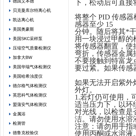
德国艾本德
下，松动后可直接
贝克曼库尔特离心机
将整个 PID 传
凯达离心机
感器至少 15
美国奥豪斯
分钟。随后将其*
用一块浸过甲醇的
美国SKC采样泵
将传感器翻置，使
压缩空气质量检测仪
弯折，传感器金属
加拿大BW
不要接触到特富龙
要过紧。如果传感
美国华瑞气体检测仪
美国哈希浊度仪
如果无法开启紫外
德尔格气体检测仪
外灯。
英思科气体检测仪
1.
若灯仍可使用，可
适当压力下，以环
盟蒲安气体检测仪
对光线，以检查是
金属浴
洁。请勿使用水溶
检测管
注意：请勿用手指
使用丙酮或水溶液
德鲁克校验仪