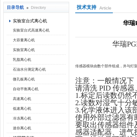
技术支持
目录导航
Directory
Article
上海京工实业有限公司
实验室台式离心机
华瑞
实验室台式高速离心机
大容量离心机
华瑞PG
实验室离心机
乳脂离心机
传感器模块由数个部件组成，并与灯
石油水分测定离心机
注意：一般情况下
微孔板离心机
请清洗 PID 传
自动平衡离心机
1.
标定后读数仍然
高速离心机
2.
读数对湿气十分
3.
化学液体进入该
低速离心机
使用外部过滤器有
冷冻离心机
要取出传感器组件
迷你离心机
感器适配器、进气探