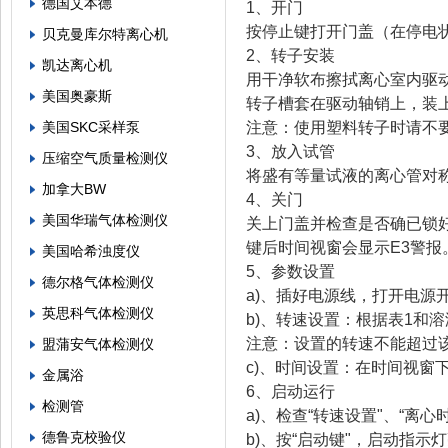
德国艾本德
1、开门
按停止键打开门盖（在停电
贝克曼库尔特离心机
2、转子安装
凯达离心机
用干净软布擦拭离心室内驱
美国奥豪斯
转子槽套在驱动轴销上，装
美国SKC采样泵
注意：使用塑料转子时请不
3、放入试管
压缩空气质量检测仪
将盛有等量试液的离心管对
加拿大BW
4、关门
美国华瑞气体检测仪
关上门盖并检查是否确已锁
键后时间视窗会显示E3警报
美国哈希浊度仪
5、参数设置
德尔格气体检测仪
a)、插好电源线，打开电源
英思科气体检测仪
b)、转速设置：根据表1和溶
注意：设置的转速不能超过该
盟蒲安气体检测仪
c)、时间设置：在时间视窗下
金属浴
6、启动运行
检测管
a)、检查“转速设置"、“离
德鲁克校验仪
b)、按“启动键"，启动指