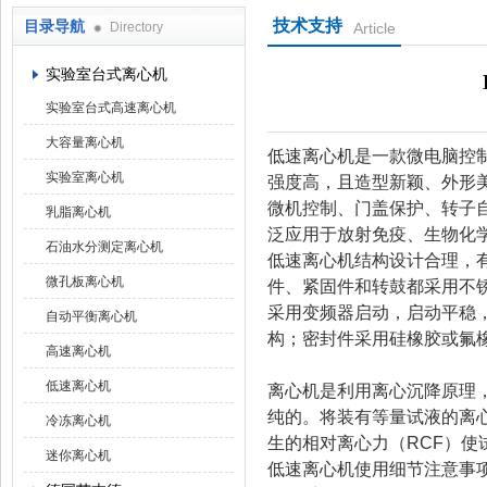
技术支持
目录导航
Directory
Article
上海京工实业有限公司
实验室台式离心机
实验室台式高速离心机
大容量离心机
低速离心机是一款微电脑控
实验室离心机
强度高，且造型新颖、外形
微机控制、门盖保护、转子
乳脂离心机
泛应用于放射免疫、生物化
石油水分测定离心机
低速离心机结构设计合理，
微孔板离心机
件、紧固件和转鼓都采用不
采用变频器启动，启动平稳
自动平衡离心机
构；密封件采用硅橡胶或氟
高速离心机
低速离心机
离心机是利用离心沉降原理
纯的。将装有等量试液的离
冷冻离心机
生的相对离心力（RCF）使
迷你离心机
低速离心机使用细节注意事