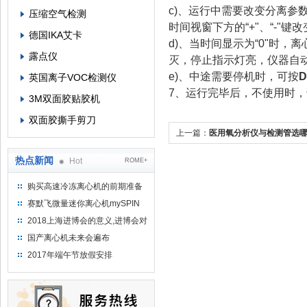
c)、运行中需要改变分离参数
压缩空气检测
时间视窗下方的“+"、“-"
德国IKA艾卡
d)、当时间显示为“0"时
露点仪
灭，停止指示灯亮，仪器自
e)、中途需要停机时，可按
英国离子VOC检测仪
7、运行完毕后，不使用时
3M双面胶贴胶机
双面胶撕手剪刀
上一篇：
医用氧分析仪与检测管选
热点新闻
Hot
ROME+
购买高速冷冻离心机的前期准备
工作
赛默飞微量迷你离心机mySPIN
12
2018上海进博会的意义,进博会对
上海的影响有哪些？
国产离心机未来会遍布
2017年端午节放假安排