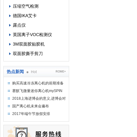
压缩空气检测
德国IKA艾卡
露点仪
英国离子VOC检测仪
3M双面胶贴胶机
双面胶撕手剪刀
热点新闻
Hot
ROME+
购买高速冷冻离心机的前期准备
工作
赛默飞微量迷你离心机mySPIN
12
2018上海进博会的意义,进博会对
上海的影响有哪些？
国产离心机未来会遍布
2017年端午节放假安排